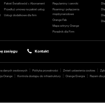
Pakiet Światłowód + Abonament
Regulaminy i cenniki
Dl
Przedłuż umowę na pakiet usług
Roaming i połączenia
Dla
międzynarodowe
d
Usługi dodatkowe dla firm
Dl
Orange Fab
Dl
Mapa witryny Orange
Poradnik dla Firm
ę zasięgu
Kontakt
na danych osobowych
Polityka prywatności
Zmień ustawienia cookies
Zgł
ja Orange
Kontrola dostępu do infrastruktury
Orange Energia
Razem dla p