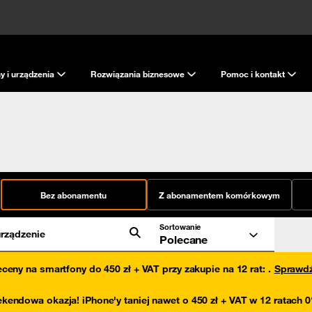
y i urządzenia
Rozwiązania biznesowe
Pomoc i kontakt
Bez abonamentu
Z abonamentem komórkowym
Sortowanie
rządzenie
Polecane
eceny na smartfony do 450 zł + VAT przy zakupie na 12 rat
:
.
Sprawd
kendowa okazja! iPhone'y taniej nawet o 450 zł + VAT w 12 ratach 