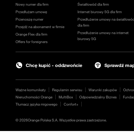
Nowy numer dla firm
Światłowód dla firm
Przedłużam umowę
Internet biurowy 5G dla firm
Przenoszę numer
Przedłużenie umowy na światłowó
dla firm
Przejdź na abonament w firmie
Przedłużenie umowy na internet
Orange Flex dla firm
biurowy 5G
Offers for foreigners
Chcę kupić - oddzwońcie
Sprawdź map
Ważne komunikaty
Regulamin serwisu
Warunki zakupów
Ochro
Nieruchomości Orange
MultiBox
Odpowiedzialny Biznes
Fundac
Tłumacz języka migowego
Confort+
©
2026
Orange Polska S.A. Wszystkie prawa zastrzeżone.