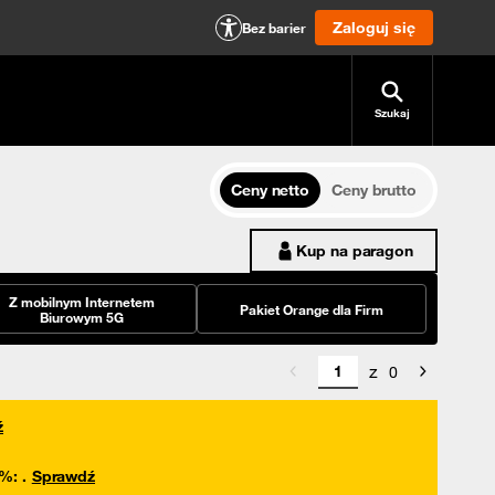
Zaloguj się
Bez barier
Szukaj
Ceny netto
Ceny brutto
Kup na paragon
Z mobilnym Internetem
Pakiet Orange dla Firm
Biurowym 5G
z
0
ź
0%
:
.
Sprawdź