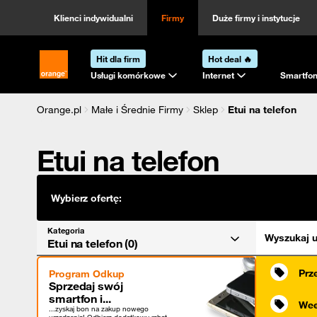
Kategoria
Sortowanie
Klienci indywidualni
Firmy
Duże firmy i instytucje
Hit dla firm
Hot deal 🔥
Strona główna Orange.pl
Usługi komórkowe
Internet
Smartfon
Orange.pl
Małe i Średnie Firmy
Sklep
Etui na telefon
Etui na telefon
Wybierz ofertę:
Kategoria
Wyszukaj u
Etui na telefon (0)
Prz
Program Odkup
Sprzedaj swój
smartfon i...
Wee
...zyskaj bon na zakup nowego