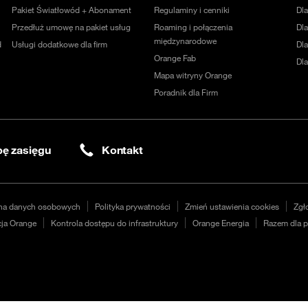
Pakiet Światłowód + Abonament
Regulaminy i cenniki
Dl
Przedłuż umowę na pakiet usług
Roaming i połączenia
Dla
międzynarodowe
d
Usługi dodatkowe dla firm
Dl
Orange Fab
Dl
Mapa witryny Orange
Poradnik dla Firm
ę zasięgu
Kontakt
na danych osobowych
Polityka prywatności
Zmień ustawienia cookies
Zgł
ja Orange
Kontrola dostępu do infrastruktury
Orange Energia
Razem dla p