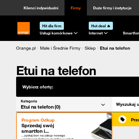
Kategoria
Sortowanie
Klienci indywidualni
Firmy
Duże firmy i instytucje
Hit dla firm
Hot deal 🔥
Strona główna Orange.pl
Usługi komórkowe
Internet
Smartfon
Orange.pl
Małe i Średnie Firmy
Sklep
Etui na telefon
Etui na telefon
Wybierz ofertę:
Kategoria
Wyszukaj u
Etui na telefon (0)
Prz
Program Odkup
Sprzedaj swój
smartfon i...
...zyskaj bon na zakup nowego