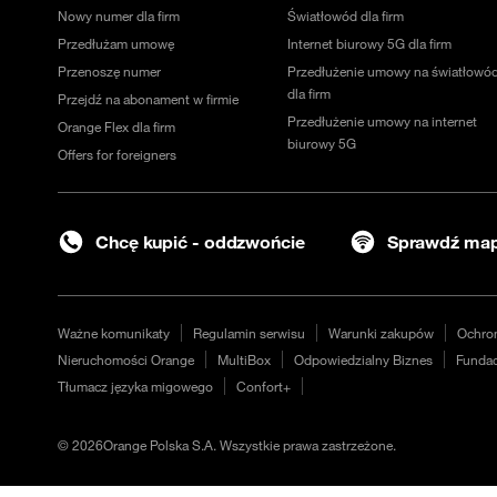
Nowy numer dla firm
Światłowód dla firm
Przedłużam umowę
Internet biurowy 5G dla firm
Przenoszę numer
Przedłużenie umowy na światłowó
dla firm
Przejdź na abonament w firmie
Przedłużenie umowy na internet
Orange Flex dla firm
biurowy 5G
Offers for foreigners
Chcę kupić - oddzwońcie
Sprawdź map
Ważne komunikaty
Regulamin serwisu
Warunki zakupów
Ochro
Nieruchomości Orange
MultiBox
Odpowiedzialny Biznes
Fundac
Tłumacz języka migowego
Confort+
©
2026
Orange Polska S.A. Wszystkie prawa zastrzeżone.