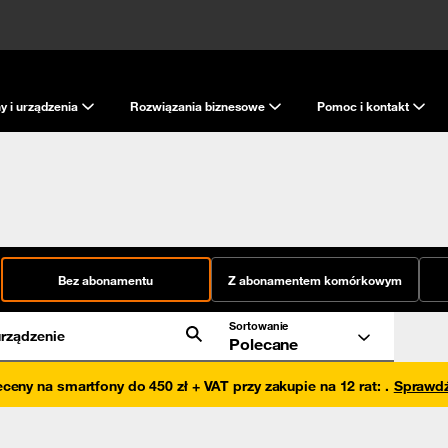
y i urządzenia
Rozwiązania biznesowe
Pomoc i kontakt
Bez abonamentu
Z abonamentem komórkowym
Sortowanie
rządzenie
Polecane
eceny na smartfony do 450 zł + VAT przy zakupie na 12 rat
:
.
Sprawd