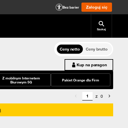
Zaloguj się
Bez barier
Szukaj
Ceny netto
Ceny brutto
Kup na paragon
Z mobilnym Internetem
Pakiet Orange dla Firm
Biurowym 5G
z
0
ź