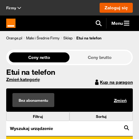
Zaloguj się
Firmy
Menu
Strona główna Orange.pl
Orange.pl
Małe i Średnie Firmy
Sklep
Etui na telefon
Ceny netto
Ceny brutto
Etui na telefon
Zmień kategorię
Kup na paragon
Bez abonamentu
Zmień
Filtruj
Sortuj
Wyszukaj urządzenie