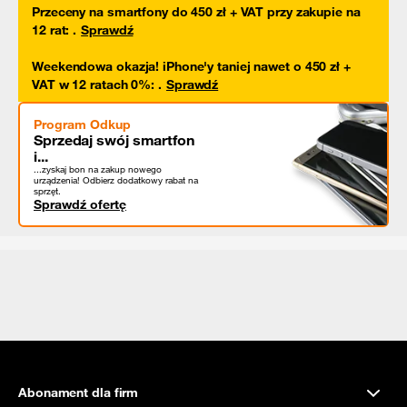
Przeceny na smartfony do 450 zł + VAT przy zakupie na
12 rat
:
.
Sprawdź
Weekendowa okazja! iPhone'y taniej nawet o 450 zł +
VAT w 12 ratach 0%
:
.
Sprawdź
Program Odkup
Sprzedaj swój smartfon
i...
...zyskaj bon na zakup nowego
urządzenia! Odbierz dodatkowy rabat na
sprzęt.
Sprawdź ofertę
Abonament dla firm