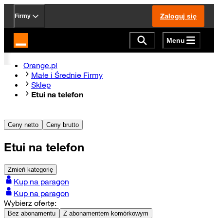
Zaloguj się
Firmy
Menu
Strona główna Orange.pl
Orange.pl
Małe i Średnie Firmy
Sklep
Etui na telefon
Ceny netto
Ceny brutto
Etui na telefon
Zmień kategorię
Kup na paragon
Kup na paragon
Wybierz ofertę:
Bez abonamentu
Z abonamentem komórkowym