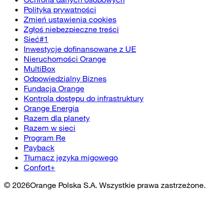
Polityka prywatności
Zmień ustawienia cookies
Zgłoś niebezpieczne treści
Sieć#1
Inwestycje dofinansowane z UE
Nieruchomości Orange
MultiBox
Odpowiedzialny Biznes
Fundacja Orange
Kontrola dostępu do infrastruktury
Orange Energia
Razem dla planety
Razem w sieci
Program Re
Payback
Tłumacz języka migowego
Confort+
©
2026
Orange Polska S.A. Wszystkie prawa zastrzeżone.