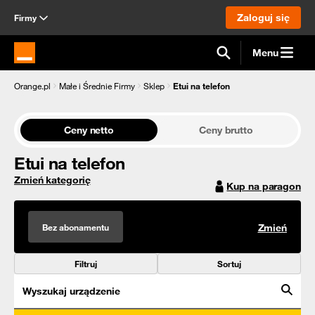
Zaloguj się
Firmy
Menu
Strona główna Orange.pl
Orange.pl
Małe i Średnie Firmy
Sklep
Etui na telefon
Ceny netto
Ceny brutto
Etui na telefon
Zmień kategorię
Kup na paragon
Bez abonamentu
Zmień
Filtruj
Sortuj
Wyszukaj urządzenie