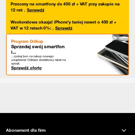
Przeceny na smartfony do 450 zł + VAT przy zakupie na
12 rat
:
.
Sprawdź
Weekendowa okazja! iPhone'y taniej nawet o 450 zł +
VAT w 12 ratach 0%
:
.
Sprawdź
Program Odkup
Sprzedaj swój smartfon
i...
...zyskaj bon na zakup nowego
urządzenia! Odbierz dodatkowy rabat na
sprzęt.
Sprawdź ofertę
Abonament dla firm