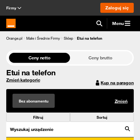
Zaloguj się
Firmy
Menu
Strona główna Orange.pl
Orange.pl
Małe i Średnie Firmy
Sklep
Etui na telefon
Ceny netto
Ceny brutto
Etui na telefon
Zmień kategorię
Kup na paragon
Bez abonamentu
Zmień
Filtruj
Sortuj
Wyszukaj urządzenie