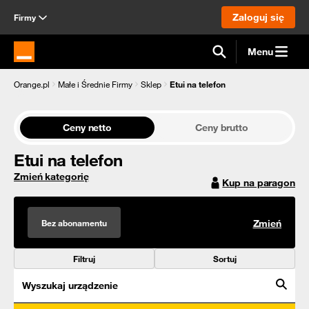
Zaloguj się
Firmy
Menu
Strona główna Orange.pl
Orange.pl
Małe i Średnie Firmy
Sklep
Etui na telefon
Ceny netto
Ceny brutto
Etui na telefon
Zmień kategorię
Kup na paragon
Bez abonamentu
Zmień
Filtruj
Sortuj
Wyszukaj urządzenie