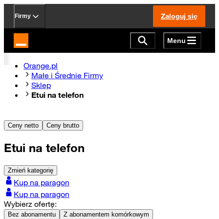
Zaloguj się
Firmy
Menu
Strona główna Orange.pl
Orange.pl
Małe i Średnie Firmy
Sklep
Etui na telefon
Ceny netto
Ceny brutto
Etui na telefon
Zmień kategorię
Kup na paragon
Kup na paragon
Wybierz ofertę:
Bez abonamentu
Z abonamentem komórkowym