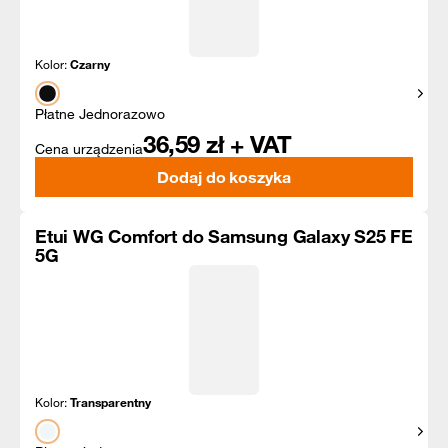
Kolor:
Czarny
Pokaż
Płatne Jednorazowo
36,59
zł + VAT
Cena urządzenia
Dodaj do koszyka
Etui WG Comfort do Samsung Galaxy S25 FE
5G
Kolor:
Transparentny
Pokaż