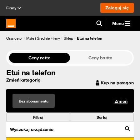
Zaloguj się
Firmy
Menu
Strona główna Orange.pl
Orange.pl
Małe i Średnie Firmy
Sklep
Etui na telefon
Ceny netto
Ceny brutto
Etui na telefon
Zmień kategorię
Kup na paragon
Bez abonamentu
Zmień
Filtruj
Sortuj
Wyszukaj urządzenie