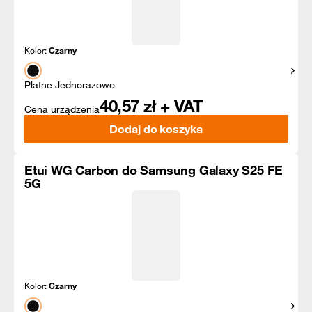
Kolor:
Czarny
Pokaż
Płatne Jednorazowo
40,57
zł + VAT
Cena urządzenia
Dodaj do koszyka
Etui WG Carbon do Samsung Galaxy S25 FE
5G
Kolor:
Czarny
Pokaż