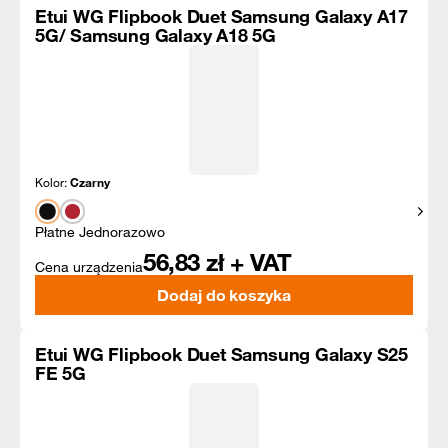
Etui WG Flipbook Duet Samsung Galaxy A17
5G/ Samsung Galaxy A18 5G
Kolor:
Czarny
Pokaż
Płatne Jednorazowo
56,83
zł + VAT
Cena urządzenia
Dodaj do koszyka
Etui WG Flipbook Duet Samsung Galaxy S25
FE 5G