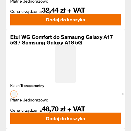
Płatne Jednorazowo
32,44
zł + VAT
Cena urządzenia
Dodaj do koszyka
Etui WG Comfort do Samsung Galaxy A17
5G / Samsung Galaxy A18 5G
Kolor:
Transparentny
Pokaż
Płatne Jednorazowo
48,70
zł + VAT
Cena urządzenia
Dodaj do koszyka