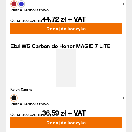
Pokaż
Płatne Jednorazowo
44,72
zł + VAT
Cena urządzenia
Dodaj do koszyka
Etui WG Carbon do Honor MAGIC 7 LITE
Kolor:
Czarny
Pokaż
Płatne Jednorazowo
36,59
zł + VAT
Cena urządzenia
Dodaj do koszyka