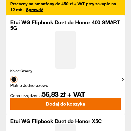
Przeceny na smartfony do 450 zł + VAT przy zakupie na
12 rat
:
.
Sprawdź
Etui WG Flipbook Duet do Honor 400 SMART
5G
Kolor:
Czarny
Pokaż
Płatne Jednorazowo
56,83
zł + VAT
Cena urządzenia
Dodaj do koszyka
Etui WG Flipbook Duet do Honor X5C