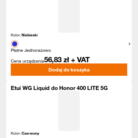
Kolor:
Niebieski
Pokaż
Płatne Jednorazowo
56,83
zł + VAT
Cena urządzenia
Dodaj do koszyka
Etui WG Liquid do Honor 400 LITE 5G
Kolor:
Czerwony