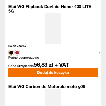
Etui WG Flipbook Duet do Honor 400 LITE
5G
Kolor:
Czarny
Pokaż
Płatne Jednorazowo
56,83
zł + VAT
Cena urządzenia
Dodaj do koszyka
Etui WG Carbon do Motorola moto g06