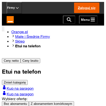
Zaloguj się
Firmy
Menu
Strona główna Orange.pl
Orange.pl
Małe i Średnie Firmy
Sklep
Etui na telefon
Ceny netto
Ceny brutto
Etui na telefon
Zmień kategorię
Kup na paragon
Kup na paragon
Wybierz ofertę:
Bez abonamentu
Z abonamentem komórkowym