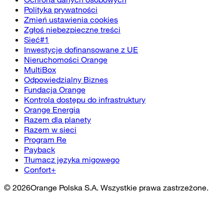
Polityka prywatności
Zmień ustawienia cookies
Zgłoś niebezpieczne treści
Sieć#1
Inwestycje dofinansowane z UE
Nieruchomości Orange
MultiBox
Odpowiedzialny Biznes
Fundacja Orange
Kontrola dostępu do infrastruktury
Orange Energia
Razem dla planety
Razem w sieci
Program Re
Payback
Tłumacz języka migowego
Confort+
©
2026
Orange Polska S.A. Wszystkie prawa zastrzeżone.