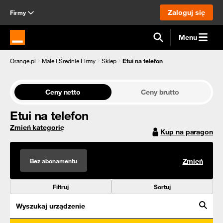
Zaloguj się
Firmy
Menu
Strona główna Orange.pl
Orange.pl
Małe i Średnie Firmy
Sklep
Etui na telefon
Ceny netto
Ceny brutto
Etui na telefon
Zmień kategorię
Kup na paragon
Bez abonamentu
Zmień
Filtruj
Sortuj
Wyszukaj urządzenie