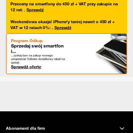
Przeceny na smartfony do 450 zł + VAT przy zakupie na
12 rat
:
.
Sprawdź
Weekendowa okazja! iPhone'y taniej nawet o 450 zł +
VAT w 12 ratach 0%
:
.
Sprawdź
Program Odkup
Sprzedaj swój smartfon
i...
...zyskaj bon na zakup nowego
urządzenia! Odbierz dodatkowy rabat na
sprzęt.
Sprawdź ofertę
Abonament dla firm