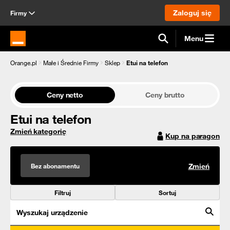
Zaloguj się
Firmy
Menu
Strona główna Orange.pl
Orange.pl
Małe i Średnie Firmy
Sklep
Etui na telefon
Ceny netto
Ceny brutto
Etui na telefon
Zmień kategorię
Kup na paragon
Bez abonamentu
Zmień
Filtruj
Sortuj
Wyszukaj urządzenie