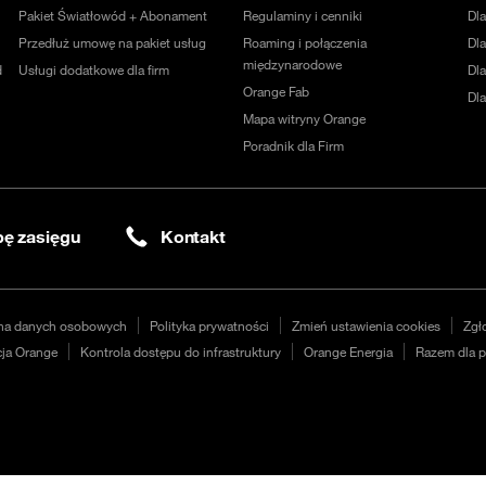
Pakiet Światłowód + Abonament
Regulaminy i cenniki
Dl
Przedłuż umowę na pakiet usług
Roaming i połączenia
Dla
międzynarodowe
d
Usługi dodatkowe dla firm
Dl
Orange Fab
Dl
Mapa witryny Orange
Poradnik dla Firm
ę zasięgu
Kontakt
na danych osobowych
Polityka prywatności
Zmień ustawienia cookies
Zgł
ja Orange
Kontrola dostępu do infrastruktury
Orange Energia
Razem dla p