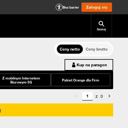
Zaloguj się
Bez barier
Szukaj
Ceny netto
Ceny brutto
Kup na paragon
Z mobilnym Internetem
Pakiet Orange dla Firm
Biurowym 5G
z
0
ź