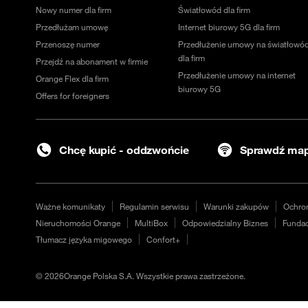
Nowy numer dla firm
Światłowód dla firm
Przedłużam umowę
Internet biurowy 5G dla firm
Przenoszę numer
Przedłużenie umowy na światłowó
dla firm
Przejdź na abonament w firmie
Przedłużenie umowy na internet
Orange Flex dla firm
biurowy 5G
Offers for foreigners
Chcę kupić - oddzwońcie
Sprawdź map
Ważne komunikaty
Regulamin serwisu
Warunki zakupów
Ochro
Nieruchomości Orange
MultiBox
Odpowiedzialny Biznes
Fundac
Tłumacz języka migowego
Confort+
©
2026
Orange Polska S.A. Wszystkie prawa zastrzeżone.