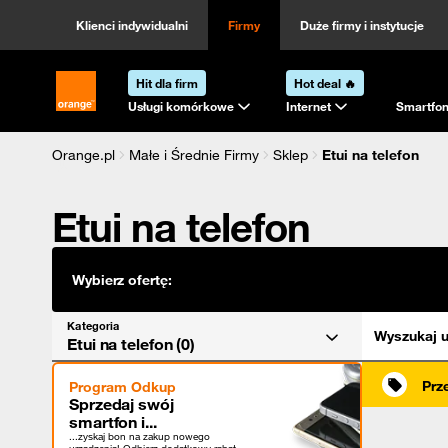
Kategoria
Sortowanie
Klienci indywidualni
Firmy
Duże firmy i instytucje
Hit dla firm
Hot deal 🔥
Strona główna Orange.pl
Usługi komórkowe
Internet
Smartfon
Orange.pl
Małe i Średnie Firmy
Sklep
Etui na telefon
Etui na telefon
Wybierz ofertę:
Kategoria
Wyszukaj u
Etui na telefon (0)
Prz
Program Odkup
Sprzedaj swój
smartfon i...
...zyskaj bon na zakup nowego