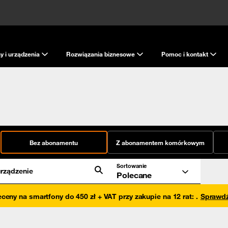
y i urządzenia
Rozwiązania biznesowe
Pomoc i kontakt
Bez abonamentu
Z abonamentem komórkowym
Sortowanie
rządzenie
Polecane
eceny na smartfony do 450 zł + VAT przy zakupie na 12 rat
:
.
Sprawd