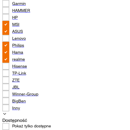
Garmin
HAMMER
HP
MSI
ASUS
Lenovo
Philips
Hama
realme
Hisense
TP-Link
ZTE
JBL
Winner-Group
BigBen
Inny
Dostępność
Pokaż tylko dostępne