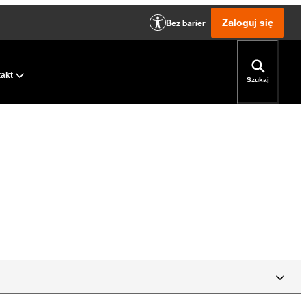
Zaloguj się
Bez barier
takt
Szukaj