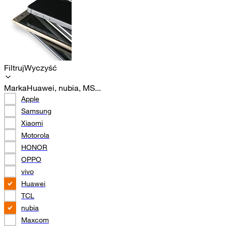
Filtruj
Wyczyść
Marka
Huawei, nubia, MS...
Apple
Samsung
Xiaomi
Motorola
HONOR
OPPO
vivo
Huawei
TCL
nubia
Maxcom