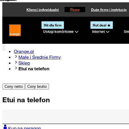
Kategoria
Kategoria
Sortowanie
Klienci indywidualni
Firmy
Duże firmy i instytucje
Hit dla firm
Hot deal 🔥
Usługi komórkowe
Internet
Sma
Strona główna Orange.pl
Orange.pl
Małe i Średnie Firmy
Sklep
Etui na telefon
Ceny netto
Ceny brutto
Etui na telefon
Kup na paragon