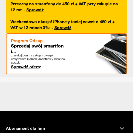
Przeceny na smartfony do 450 zł + VAT przy zakupie na
12 rat
:
.
Sprawdź
Weekendowa okazja! iPhone'y taniej nawet o 450 zł +
VAT w 12 ratach 0%
:
.
Sprawdź
Program Odkup
Sprzedaj swój smartfon
i...
...zyskaj bon na zakup nowego
urządzenia! Odbierz dodatkowy rabat na
sprzęt.
Sprawdź ofertę
Abonament dla firm