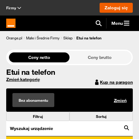
Zaloguj się
Firmy
Menu
Strona główna Orange.pl
Orange.pl
Małe i Średnie Firmy
Sklep
Etui na telefon
Ceny netto
Ceny brutto
Etui na telefon
Zmień kategorię
Kup na paragon
Bez abonamentu
Zmień
Filtruj
Sortuj
Wyszukaj urządzenie