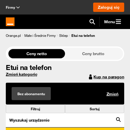
Zaloguj się
Firmy
Menu
Strona główna Orange.pl
Orange.pl
Małe i Średnie Firmy
Sklep
Etui na telefon
Ceny netto
Ceny brutto
Etui na telefon
Zmień kategorię
Kup na paragon
Bez abonamentu
Zmień
Filtruj
Sortuj
Wyszukaj urządzenie