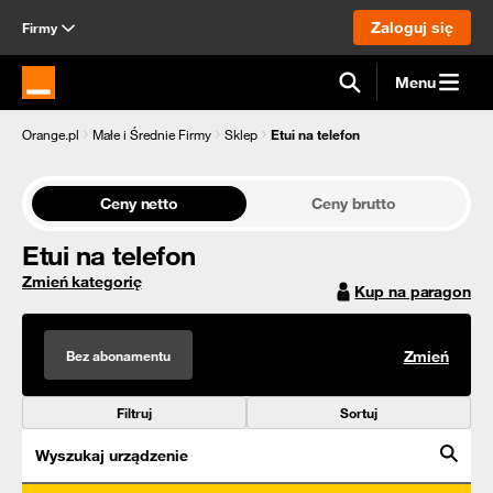
Zaloguj się
Firmy
Menu
Strona główna Orange.pl
Orange.pl
Małe i Średnie Firmy
Sklep
Etui na telefon
Ceny netto
Ceny brutto
Etui na telefon
Zmień kategorię
Kup na paragon
Bez abonamentu
Zmień
Filtruj
Sortuj
Wyszukaj urządzenie