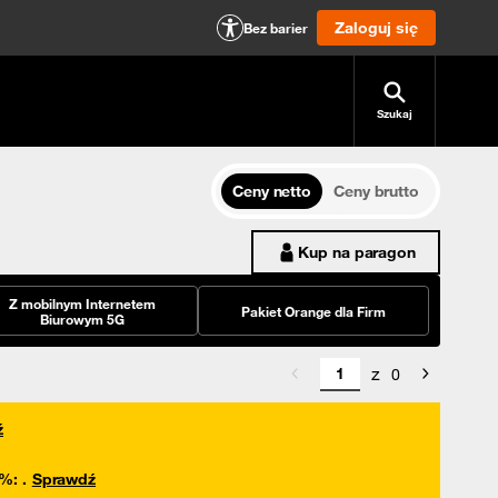
Zaloguj się
Bez barier
Szukaj
Ceny netto
Ceny brutto
Kup na paragon
Z mobilnym Internetem
Pakiet Orange dla Firm
Biurowym 5G
z
0
ź
0%
:
.
Sprawdź