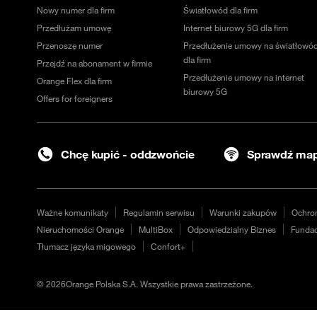
Nowy numer dla firm
Światłowód dla firm
Przedłużam umowę
Internet biurowy 5G dla firm
Przenoszę numer
Przedłużenie umowy na światłowó
dla firm
Przejdź na abonament w firmie
Przedłużenie umowy na internet
Orange Flex dla firm
biurowy 5G
Offers for foreigners
Chcę kupić - oddzwońcie
Sprawdź map
Ważne komunikaty
Regulamin serwisu
Warunki zakupów
Ochro
Nieruchomości Orange
MultiBox
Odpowiedzialny Biznes
Fundac
Tłumacz języka migowego
Confort+
©
2026
Orange Polska S.A. Wszystkie prawa zastrzeżone.