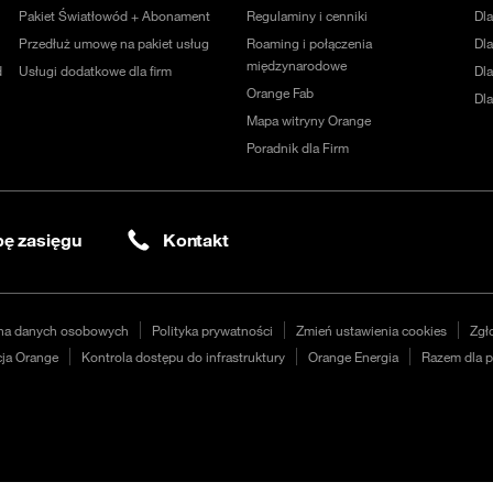
Pakiet Światłowód + Abonament
Regulaminy i cenniki
Dl
Przedłuż umowę na pakiet usług
Roaming i połączenia
Dla
międzynarodowe
d
Usługi dodatkowe dla firm
Dl
Orange Fab
Dl
Mapa witryny Orange
Poradnik dla Firm
ę zasięgu
Kontakt
na danych osobowych
Polityka prywatności
Zmień ustawienia cookies
Zgł
ja Orange
Kontrola dostępu do infrastruktury
Orange Energia
Razem dla p