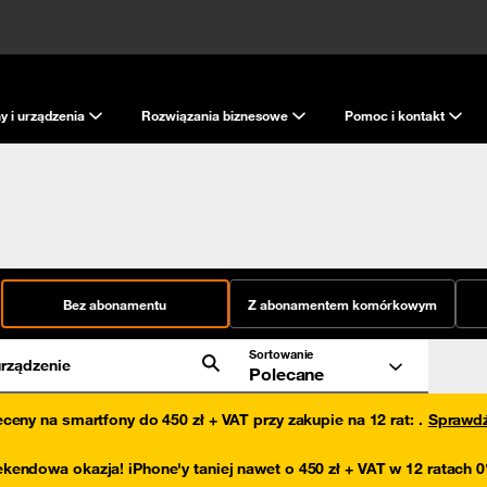
y i urządzenia
Rozwiązania biznesowe
Pomoc i kontakt
Bez abonamentu
Z abonamentem komórkowym
Sortowanie
rządzenie
Polecane
eceny na smartfony do 450 zł + VAT przy zakupie na 12 rat
:
.
Sprawd
kendowa okazja! iPhone'y taniej nawet o 450 zł + VAT w 12 ratach 