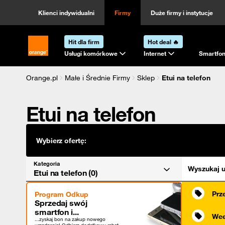
Kategoria
Sortowanie
Klienci indywidualni
Firmy
Duże firmy i instytucje
Hit dla firm
Hot deal 🔥
Strona główna Orange.pl
Usługi komórkowe
Internet
Smartfon
Orange.pl
Małe i Średnie Firmy
Sklep
Etui na telefon
Etui na telefon
Wybierz ofertę:
Kategoria
Wyszukaj u
Etui na telefon (0)
Prz
Program Odkup
Sprzedaj swój
smartfon i...
Wee
...zyskaj bon na zakup nowego