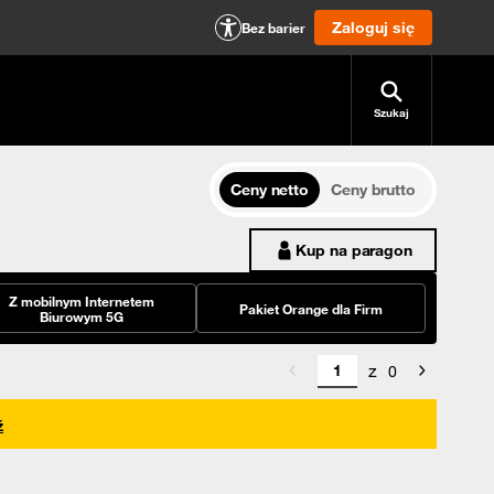
Zaloguj się
Bez barier
Szukaj
Ceny netto
Ceny brutto
Kup na paragon
Z mobilnym Internetem
Pakiet Orange dla Firm
Biurowym 5G
z
0
ź