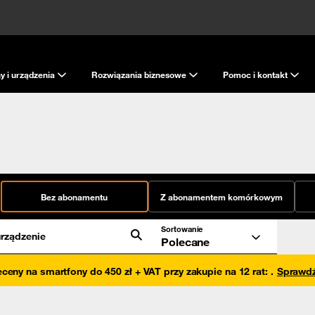
y i urządzenia
Rozwiązania biznesowe
Pomoc i kontakt
Bez abonamentu
Z abonamentem komórkowym
Sortowanie
rządzenie
Polecane
eceny na smartfony do 450 zł + VAT przy zakupie na 12 rat
:
.
Sprawd