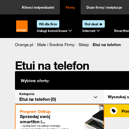
Kategoria
Sortowanie
Klienci indywidualni
Firmy
Duże firmy i instytucje
Hit dla firm
Hot deal 🔥
Strona główna Orange.pl
Usługi komórkowe
Internet
Smartfon
Orange.pl
Małe i Średnie Firmy
Sklep
Etui na telefon
Etui na telefon
Wybierz ofertę:
Kategoria
Wyszukaj u
Etui na telefon (0)
Prz
Program Odkup
Sprzedaj swój
smartfon i...
...zyskaj bon na zakup nowego