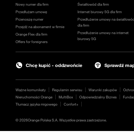
Nowy numer dla firm
Światłowód dla firm
Przedłużam umowę
Internet biurowy 5G dla firm
Przenoszę numer
Przedłużenie umowy na światłowó
dla firm
Przejdź na abonament w firmie
Przedłużenie umowy na internet
Orange Flex dla firm
biurowy 5G
Offers for foreigners
Chcę kupić - oddzwońcie
Sprawdź map
Ważne komunikaty
Regulamin serwisu
Warunki zakupów
Ochro
Nieruchomości Orange
MultiBox
Odpowiedzialny Biznes
Fundac
Tłumacz języka migowego
Confort+
©
2026
Orange Polska S.A. Wszystkie prawa zastrzeżone.