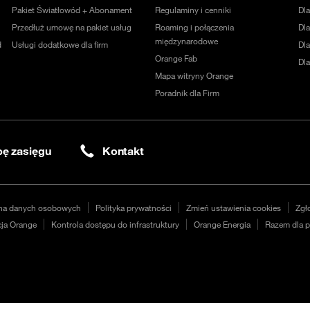
Pakiet Światłowód + Abonament
Regulaminy i cenniki
Dl
Przedłuż umowę na pakiet usług
Roaming i połączenia
Dla
międzynarodowe
d
Usługi dodatkowe dla firm
Dl
Orange Fab
Dl
Mapa witryny Orange
Poradnik dla Firm
ę zasięgu
Kontakt
na danych osobowych
Polityka prywatności
Zmień ustawienia cookies
Zgł
ja Orange
Kontrola dostępu do infrastruktury
Orange Energia
Razem dla p