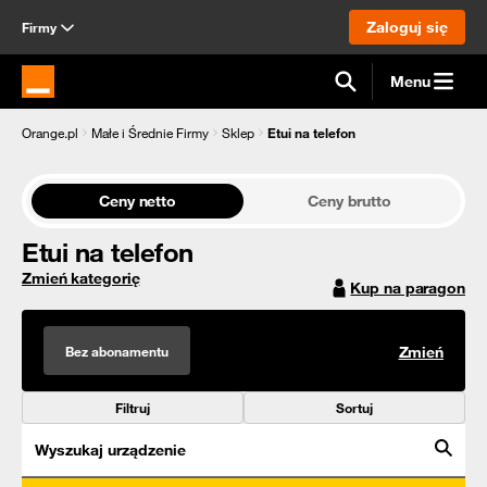
Zaloguj się
Firmy
Menu
Strona główna Orange.pl
Orange.pl
Małe i Średnie Firmy
Sklep
Etui na telefon
Ceny netto
Ceny brutto
Etui na telefon
Zmień kategorię
Kup na paragon
Bez abonamentu
Zmień
Filtruj
Sortuj
Wyszukaj urządzenie