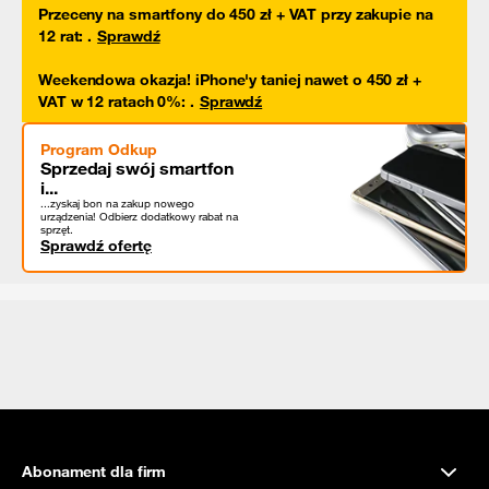
Przeceny na smartfony do 450 zł + VAT przy zakupie na
12 rat
:
.
Sprawdź
Weekendowa okazja! iPhone'y taniej nawet o 450 zł +
VAT w 12 ratach 0%
:
.
Sprawdź
Program Odkup
Sprzedaj swój smartfon
i...
...zyskaj bon na zakup nowego
urządzenia! Odbierz dodatkowy rabat na
sprzęt.
Sprawdź ofertę
Abonament dla firm