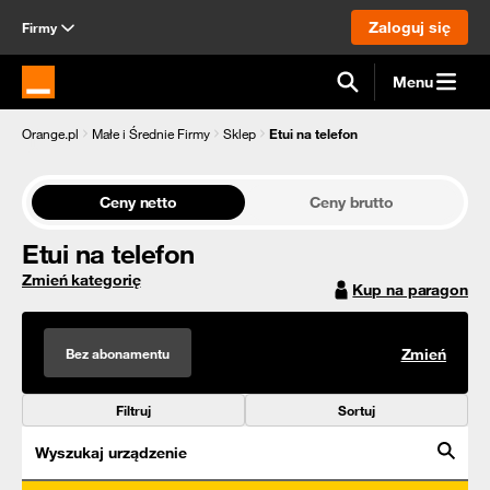
Zaloguj się
Firmy
Menu
Strona główna Orange.pl
Orange.pl
Małe i Średnie Firmy
Sklep
Etui na telefon
Ceny netto
Ceny brutto
Etui na telefon
Zmień kategorię
Kup na paragon
Bez abonamentu
Zmień
Filtruj
Sortuj
Wyszukaj urządzenie