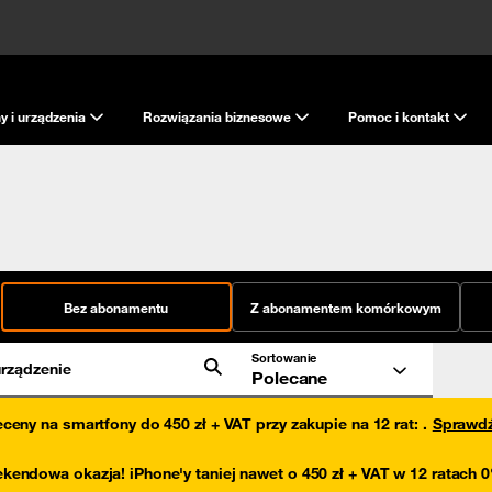
y i urządzenia
Rozwiązania biznesowe
Pomoc i kontakt
Bez abonamentu
Z abonamentem komórkowym
Sortowanie
rządzenie
Polecane
eceny na smartfony do 450 zł + VAT przy zakupie na 12 rat
:
.
Sprawd
kendowa okazja! iPhone'y taniej nawet o 450 zł + VAT w 12 ratach 