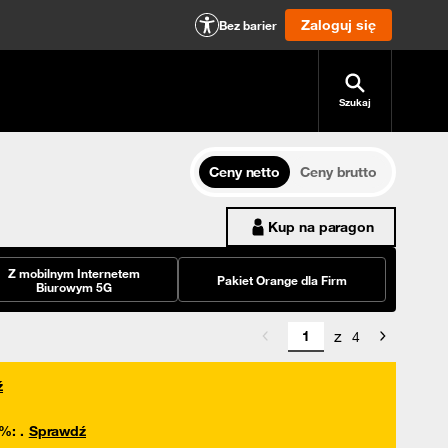
Zaloguj się
Bez barier
Szukaj
Ceny netto
Ceny brutto
Kup na paragon
Z mobilnym Internetem
Pakiet Orange dla Firm
Biurowym 5G
z
4
ź
0%
:
.
Sprawdź