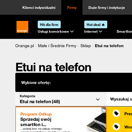
Kategoria
Sortowanie
Klienci indywidualni
Firmy
Duże firmy i instytucje
Hit dla firm
Hot deal 🔥
Strona główna Orange.pl
Usługi komórkowe
Internet
Smartfon
Orange.pl
Małe i Średnie Firmy
Sklep
Etui na telefon
Etui na telefon
Wybierz ofertę:
Kategoria
Wyszukaj u
Etui na telefon (48)
Prz
Program Odkup
Sprzedaj swój
smartfon i...
Wee
...zyskaj bon na zakup nowego