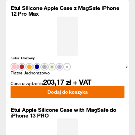
Etui Silicone Apple Case z MagSafe iPhone
12 Pro Max
Kolor:
Różowy
Pokaż
Płatne Jednorazowo
203,17
zł + VAT
Cena urządzenia
Dodaj do koszyka
Etui Apple Silicone Case with MagSafe do
iPhone 13 PRO