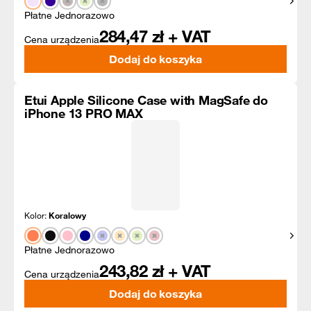
Pokaż
Płatne Jednorazowo
284,47
zł + VAT
Cena urządzenia
Dodaj do koszyka
Etui Apple Silicone Case with MagSafe do
iPhone 13 PRO MAX
Kolor:
Koralowy
Pokaż
Płatne Jednorazowo
243,82
zł + VAT
Cena urządzenia
Dodaj do koszyka