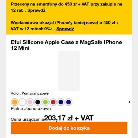
Przeceny na smartfony do 450 zł + VAT przy zakupie na
12 rat
:
.
Sprawdź
Weekendowa okazja! iPhone'y taniej nawet o 450 zł +
VAT w 12 ratach 0%
:
.
Sprawdź
Etui Silicone Apple Case z MagSafe iPhone
12 Mini
Kolor:
Pomarańczowy
Pokaż
Płatne Jednorazowo
203,17
zł + VAT
Cena urządzenia
Dodaj do koszyka