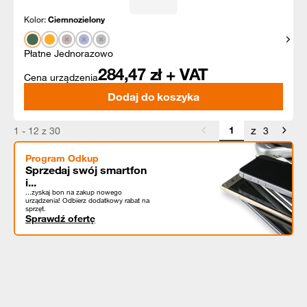
Kolor:
Ciemnozielony
Pokaż
Płatne Jednorazowo
284,47
zł + VAT
Cena urządzenia
Dodaj do koszyka
z
1 - 12 z 30
3
Program Odkup
Sprzedaj swój smartfon
i...
...zyskaj bon na zakup nowego
urządzenia! Odbierz dodatkowy rabat na
sprzęt.
Sprawdź ofertę