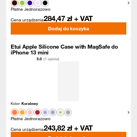
Pokaż
Płatne Jednorazowo
284,47
zł + VAT
Cena urządzenia
Dodaj do koszyka
Etui Apple Silicone Case with MagSafe do
iPhone 13 mini
5.0
(1 opinia)
Kolor:
Koralowy
Pokaż
Płatne Jednorazowo
243,82
zł + VAT
Cena urządzenia