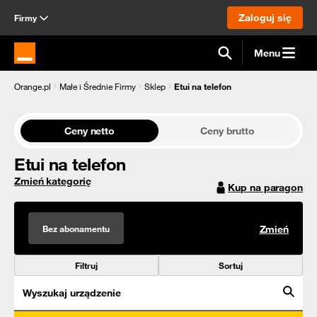
Zaloguj się
Firmy
Menu
Strona główna Orange.pl
Orange.pl
Małe i Średnie Firmy
Sklep
Etui na telefon
Ceny netto
Ceny brutto
Etui na telefon
Zmień kategorię
Kup na paragon
Bez abonamentu
Zmień
Filtruj
Sortuj
Wyszukaj urządzenie