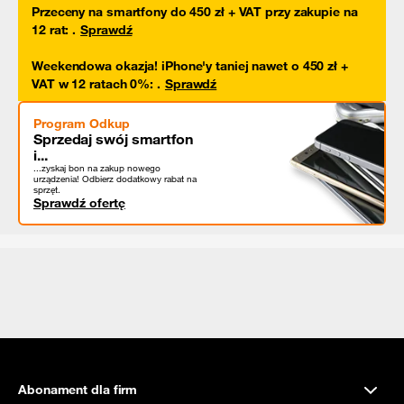
Przeceny na smartfony do 450 zł + VAT przy zakupie na
12 rat
:
.
Sprawdź
Weekendowa okazja! iPhone'y taniej nawet o 450 zł +
VAT w 12 ratach 0%
:
.
Sprawdź
Program Odkup
Sprzedaj swój smartfon
i...
...zyskaj bon na zakup nowego
urządzenia! Odbierz dodatkowy rabat na
sprzęt.
Sprawdź ofertę
Abonament dla firm