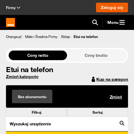
Zaloguj się
Firmy
Menu
Strona główna Orange.pl
Orange.pl
Małe i Średnie Firmy
Sklep
Etui na telefon
Ceny netto
Ceny brutto
Etui na telefon
Zmień kategorię
Kup na paragon
Bez abonamentu
Zmień
Filtruj
Sortuj
Wyszukaj urządzenie