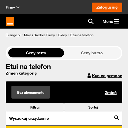
Zaloguj się
Firmy
Menu
Strona główna Orange.pl
Orange.pl
Małe i Średnie Firmy
Sklep
Etui na telefon
Ceny netto
Ceny brutto
Etui na telefon
Zmień kategorię
Kup na paragon
Bez abonamentu
Zmień
Filtruj
Sortuj
Wyszukaj urządzenie