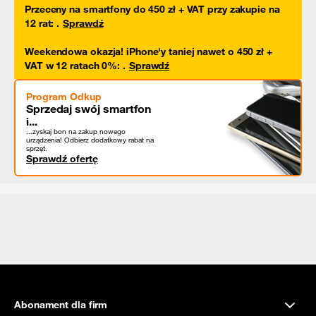
Przeceny na smartfony do 450 zł + VAT przy zakupie na
12 rat
:
.
Sprawdź
Weekendowa okazja! iPhone'y taniej nawet o 450 zł +
VAT w 12 ratach 0%
:
.
Sprawdź
Program Odkup
Sprzedaj swój smartfon
i...
...zyskaj bon na zakup nowego
urządzenia! Odbierz dodatkowy rabat na
sprzęt.
Sprawdź ofertę
Abonament dla firm