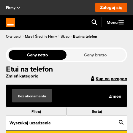
Zaloguj się
Firmy
Menu
Strona główna Orange.pl
Orange.pl
Małe i Średnie Firmy
Sklep
Etui na telefon
Ceny netto
Ceny brutto
Etui na telefon
Zmień kategorię
Kup na paragon
Bez abonamentu
Zmień
Filtruj
Sortuj
Wyszukaj urządzenie