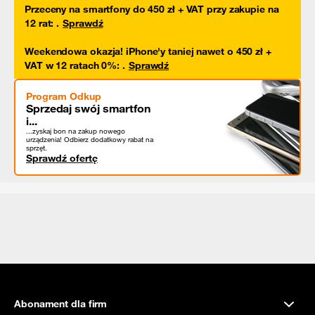
Przeceny na smartfony do 450 zł + VAT przy zakupie na
12 rat
:
.
Sprawdź
Weekendowa okazja! iPhone'y taniej nawet o 450 zł +
VAT w 12 ratach 0%
:
.
Sprawdź
Program Odkup
Sprzedaj swój smartfon
i...
...zyskaj bon na zakup nowego
urządzenia! Odbierz dodatkowy rabat na
sprzęt.
Sprawdź ofertę
Abonament dla firm