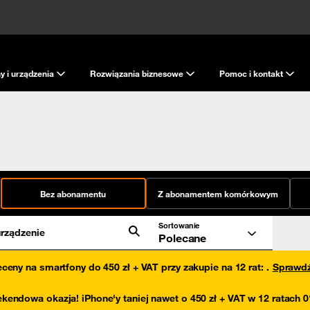
y i urządzenia
Rozwiązania biznesowe
Pomoc i kontakt
Bez abonamentu
Z abonamentem komórkowym
Sortowanie
rządzenie
Polecane
eceny na smartfony do 450 zł + VAT przy zakupie na 12 rat
:
.
Sprawd
kendowa okazja! iPhone'y taniej nawet o 450 zł + VAT w 12 ratach 