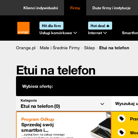
Kategoria
Sortowanie
Klienci indywidualni
Firmy
Duże firmy i instytucje
Hit dla firm
Hot deal 🔥
Strona główna Orange.pl
Usługi komórkowe
Internet
Smartfon
Orange.pl
Małe i Średnie Firmy
Sklep
Etui na telefon
Etui na telefon
Wybierz ofertę:
Kategoria
Wyszukaj u
Etui na telefon (0)
Prz
Program Odkup
Sprzedaj swój
smartfon i...
Wee
...zyskaj bon na zakup nowego