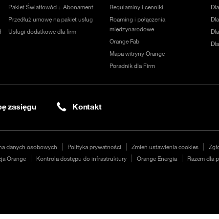
Pakiet Światłowód + Abonament
Regulaminy i cenniki
Dl
Przedłuż umowę na pakiet usług
Roaming i połączenia
Dla
międzynarodowe
d
Usługi dodatkowe dla firm
Dl
Orange Fab
Dl
Mapa witryny Orange
Poradnik dla Firm
ę zasięgu
Kontakt
na danych osobowych
Polityka prywatności
Zmień ustawienia cookies
Zgł
ja Orange
Kontrola dostępu do infrastruktury
Orange Energia
Razem dla p