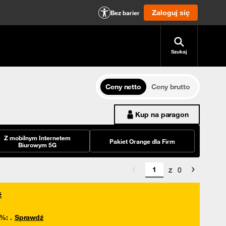
Zaloguj się
Bez barier
Szukaj
Ceny netto
Ceny brutto
Kup na paragon
Z mobilnym Internetem
Pakiet Orange dla Firm
Biurowym 5G
z
0
ź
0%
:
.
Sprawdź