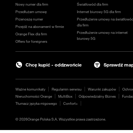
Nowy numer dla firm
Światłowód dla firm
Przedłużam umowę
Internet biurowy 5G dla firm
Przenoszę numer
Przedłużenie umowy na światłowó
dla firm
Przejdź na abonament w firmie
Przedłużenie umowy na internet
Orange Flex dla firm
biurowy 5G
Offers for foreigners
Chcę kupić - oddzwońcie
Sprawdź map
Ważne komunikaty
Regulamin serwisu
Warunki zakupów
Ochro
Nieruchomości Orange
MultiBox
Odpowiedzialny Biznes
Fundac
Tłumacz języka migowego
Confort+
©
2026
Orange Polska S.A. Wszystkie prawa zastrzeżone.