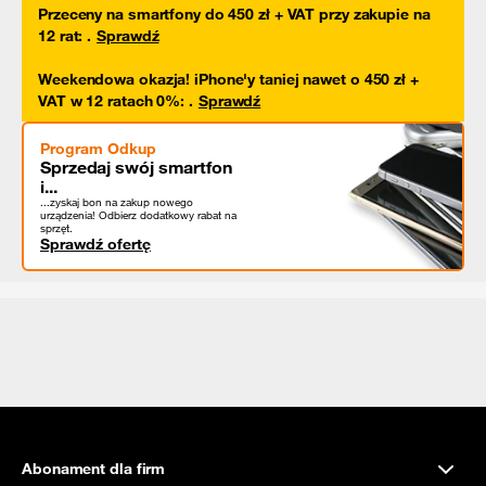
Przeceny na smartfony do 450 zł + VAT przy zakupie na
12 rat
:
.
Sprawdź
Weekendowa okazja! iPhone'y taniej nawet o 450 zł +
VAT w 12 ratach 0%
:
.
Sprawdź
Program Odkup
Sprzedaj swój smartfon
i...
...zyskaj bon na zakup nowego
urządzenia! Odbierz dodatkowy rabat na
sprzęt.
Sprawdź ofertę
Abonament dla firm