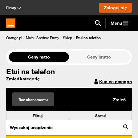
Zaloguj się
Firmy
Menu
Strona główna Orange.pl
Orange.pl
Małe i Średnie Firmy
Sklep
Etui na telefon
Ceny netto
Ceny brutto
Etui na telefon
Zmień kategorię
Kup na paragon
Bez abonamentu
Zmień
Filtruj
Sortuj
Wyszukaj urządzenie