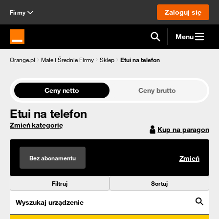
Zaloguj się
Firmy
Menu
Strona główna Orange.pl
Orange.pl
Małe i Średnie Firmy
Sklep
Etui na telefon
Ceny netto
Ceny brutto
Etui na telefon
Zmień kategorię
Kup na paragon
Bez abonamentu
Zmień
Filtruj
Sortuj
Wyszukaj urządzenie