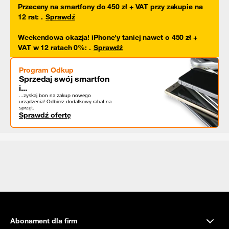
Przeceny na smartfony do 450 zł + VAT przy zakupie na
12 rat
:
.
Sprawdź
Weekendowa okazja! iPhone'y taniej nawet o 450 zł +
VAT w 12 ratach 0%
:
.
Sprawdź
Program Odkup
Sprzedaj swój smartfon
i...
...zyskaj bon na zakup nowego
urządzenia! Odbierz dodatkowy rabat na
sprzęt.
Sprawdź ofertę
Abonament dla firm