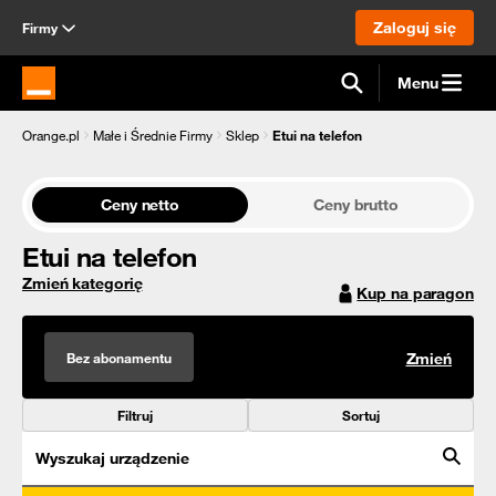
Zaloguj się
Firmy
Menu
Strona główna Orange.pl
Orange.pl
Małe i Średnie Firmy
Sklep
Etui na telefon
Ceny netto
Ceny brutto
Etui na telefon
Zmień kategorię
Kup na paragon
Bez abonamentu
Zmień
Filtruj
Sortuj
Wyszukaj urządzenie