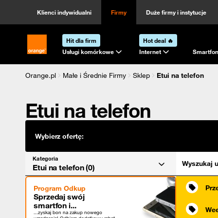
Kategoria
Sortowanie
Klienci indywidualni
Firmy
Duże firmy i instytucje
Hit dla firm
Hot deal 🔥
Strona główna Orange.pl
Usługi komórkowe
Internet
Smartfon
Orange.pl
Małe i Średnie Firmy
Sklep
Etui na telefon
Etui na telefon
Wybierz ofertę:
Kategoria
Wyszukaj u
Etui na telefon (0)
Prz
Program Odkup
Sprzedaj swój
smartfon i...
Wee
...zyskaj bon na zakup nowego