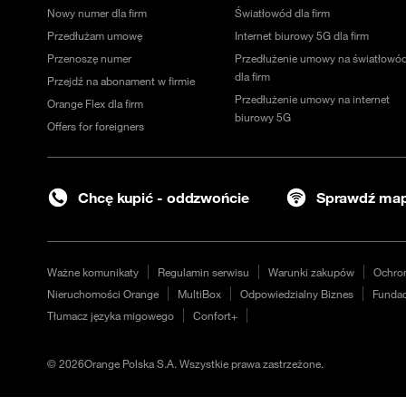
Nowy numer dla firm
Światłowód dla firm
Przedłużam umowę
Internet biurowy 5G dla firm
Przenoszę numer
Przedłużenie umowy na światłowó
dla firm
Przejdź na abonament w firmie
Przedłużenie umowy na internet
Orange Flex dla firm
biurowy 5G
Offers for foreigners
Chcę kupić - oddzwońcie
Sprawdź map
Ważne komunikaty
Regulamin serwisu
Warunki zakupów
Ochro
Nieruchomości Orange
MultiBox
Odpowiedzialny Biznes
Fundac
Tłumacz języka migowego
Confort+
©
2026
Orange Polska S.A. Wszystkie prawa zastrzeżone.