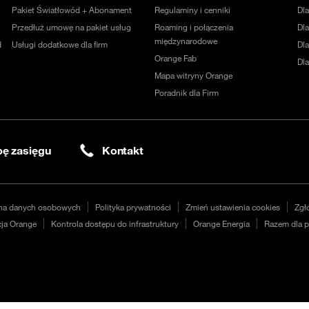
Pakiet Światłowód + Abonament
Regulaminy i cenniki
Dl
Przedłuż umowę na pakiet usług
Roaming i połączenia
Dla
międzynarodowe
d
Usługi dodatkowe dla firm
Dl
Orange Fab
Dl
Mapa witryny Orange
Poradnik dla Firm
ę zasięgu
Kontakt
na danych osobowych
Polityka prywatności
Zmień ustawienia cookies
Zgł
ja Orange
Kontrola dostępu do infrastruktury
Orange Energia
Razem dla p