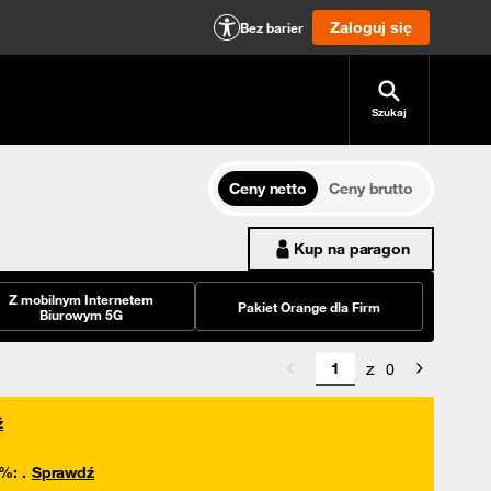
Zaloguj się
Bez barier
Szukaj
Ceny netto
Ceny brutto
Kup na paragon
Z mobilnym Internetem
Pakiet Orange dla Firm
Biurowym 5G
z
0
ź
0%
:
.
Sprawdź