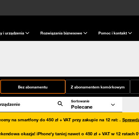
y i urządzenia
Rozwiązania biznesowe
Pomoc i kontakt
Bez abonamentu
Z abonamentem komórkowym
Sortowanie
rządzenie
Polecane
eceny na smartfony do 450 zł + VAT przy zakupie na 12 rat
:
.
Sprawd
kendowa okazja! iPhone'y taniej nawet o 450 zł + VAT w 12 ratach 