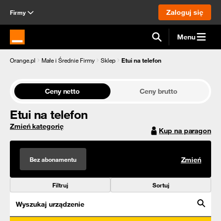
Zaloguj się
Firmy
Menu
Strona główna Orange.pl
Orange.pl
Małe i Średnie Firmy
Sklep
Etui na telefon
Ceny netto
Ceny brutto
Etui na telefon
Zmień kategorię
Kup na paragon
Bez abonamentu
Zmień
Filtruj
Sortuj
Wyszukaj urządzenie