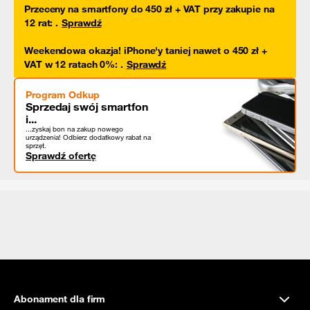
Przeceny na smartfony do 450 zł + VAT przy zakupie na
12 rat
:
.
Sprawdź
Weekendowa okazja! iPhone'y taniej nawet o 450 zł +
VAT w 12 ratach 0%
:
.
Sprawdź
Program Odkup
Sprzedaj swój smartfon
i...
...zyskaj bon na zakup nowego
urządzenia! Odbierz dodatkowy rabat na
sprzęt.
Sprawdź ofertę
Abonament dla firm