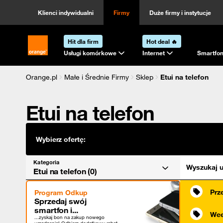
Kategoria
Sortowanie
Klienci indywidualni
Firmy
Duże firmy i instytucje
Hit dla firm
Hot deal 🔥
Strona główna Orange.pl
Usługi komórkowe
Internet
Smartfon
Orange.pl
Małe i Średnie Firmy
Sklep
Etui na telefon
Etui na telefon
Wybierz ofertę:
Kategoria
Wyszukaj u
Etui na telefon (0)
Prz
Program Odkup
Sprzedaj swój
smartfon i...
Wee
...zyskaj bon na zakup nowego