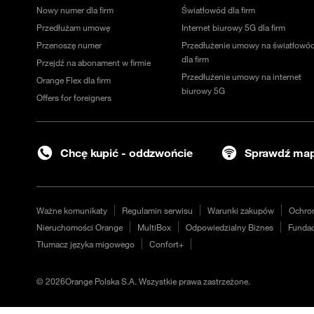
Nowy numer dla firm
Światłowód dla firm
Przedłużam umowę
Internet biurowy 5G dla firm
Przenoszę numer
Przedłużenie umowy na światłowó
dla firm
Przejdź na abonament w firmie
Przedłużenie umowy na internet
Orange Flex dla firm
biurowy 5G
Offers for foreigners
Chcę kupić - oddzwońcie
Sprawdź map
Ważne komunikaty
Regulamin serwisu
Warunki zakupów
Ochro
Nieruchomości Orange
MultiBox
Odpowiedzialny Biznes
Fundac
Tłumacz języka migowego
Confort+
©
2026
Orange Polska S.A. Wszystkie prawa zastrzeżone.