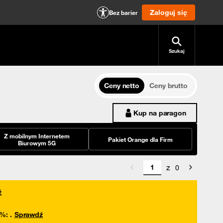
Zaloguj się
Bez barier
Szukaj
Ceny netto
Ceny brutto
Kup na paragon
Z mobilnym Internetem
Pakiet Orange dla Firm
Biurowym 5G
z
0
ź
0%
:
.
Sprawdź