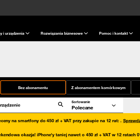
y i urządzenia
Rozwiązania biznesowe
Pomoc i kontakt
Bez abonamentu
Z abonamentem komórkowym
Sortowanie
rządzenie
Polecane
eceny na smartfony do 450 zł + VAT przy zakupie na 12 rat
:
.
Sprawd
kendowa okazja! iPhone'y taniej nawet o 450 zł + VAT w 12 ratach 