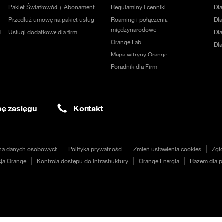
Pakiet Światłowód + Abonament
Regulaminy i cenniki
Dl
Przedłuż umowę na pakiet usług
Roaming i połączenia
Dla
międzynarodowe
d
Usługi dodatkowe dla firm
Dl
Orange Fab
Dl
Mapa witryny Orange
Poradnik dla Firm
ę zasięgu
Kontakt
na danych osobowych
Polityka prywatności
Zmień ustawienia cookies
Zgł
ja Orange
Kontrola dostępu do infrastruktury
Orange Energia
Razem dla p