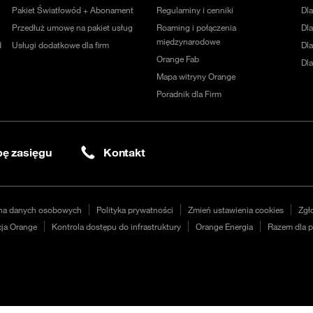
Pakiet Światłowód + Abonament
Regulaminy i cenniki
Dl
Przedłuż umowę na pakiet usług
Roaming i połączenia
Dla
międzynarodowe
d
Usługi dodatkowe dla firm
Dl
Orange Fab
Dl
Mapa witryny Orange
Poradnik dla Firm
ę zasięgu
Kontakt
na danych osobowych
Polityka prywatności
Zmień ustawienia cookies
Zgł
ja Orange
Kontrola dostępu do infrastruktury
Orange Energia
Razem dla p