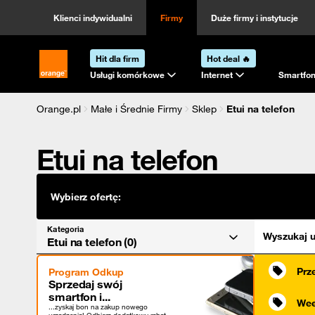
Kategoria
Sortowanie
Klienci indywidualni
Firmy
Duże firmy i instytucje
Hit dla firm
Hot deal 🔥
Strona główna Orange.pl
Usługi komórkowe
Internet
Smartfon
Orange.pl
Małe i Średnie Firmy
Sklep
Etui na telefon
Etui na telefon
Wybierz ofertę:
Kategoria
Wyszukaj u
Etui na telefon (0)
Prz
Program Odkup
Sprzedaj swój
smartfon i...
Wee
...zyskaj bon na zakup nowego