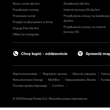
Nowy numer dla firm
Światłowód dla firm
Przedłużam umowę
Internet biurowy 5G dla firm
Przenoszę numer
Przedłużenie umowy na światłowó
dla firm
Przejdź na abonament w firmie
Przedłużenie umowy na internet
Orange Flex dla firm
biurowy 5G
Offers for foreigners
Chcę kupić - oddzwońcie
Sprawdź map
Ważne komunikaty
Regulamin serwisu
Warunki zakupów
Ochro
Nieruchomości Orange
MultiBox
Odpowiedzialny Biznes
Fundac
Tłumacz języka migowego
Confort+
©
2026
Orange Polska S.A. Wszystkie prawa zastrzeżone.