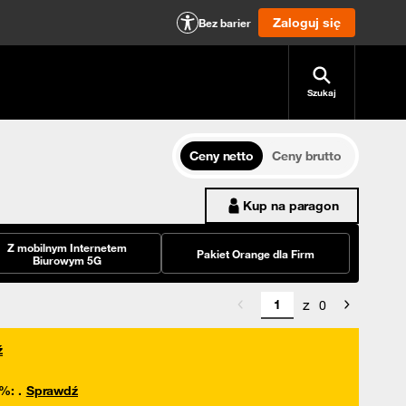
Zaloguj się
Bez barier
Szukaj
Ceny netto
Ceny brutto
Kup na paragon
Z mobilnym Internetem
Pakiet Orange dla Firm
Biurowym 5G
z
0
ź
0%
:
.
Sprawdź