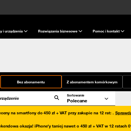
y i urządzenia
Rozwiązania biznesowe
Pomoc i kontakt
Bez abonamentu
Z abonamentem komórkowym
Sortowanie
rządzenie
Polecane
eceny na smartfony do 450 zł + VAT przy zakupie na 12 rat
:
.
Sprawd
kendowa okazja! iPhone'y taniej nawet o 450 zł + VAT w 12 ratach 