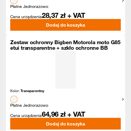
Pokaż
Płatne Jednorazowo
28,37
zł + VAT
Cena urządzenia
Dodaj do koszyka
Zestaw ochronny Bigben Motorola moto G85
etui transparentne + szkło ochronne BB
Kolor:
Transparentny
Pokaż
Płatne Jednorazowo
64,96
zł + VAT
Cena urządzenia
Dodaj do koszyka