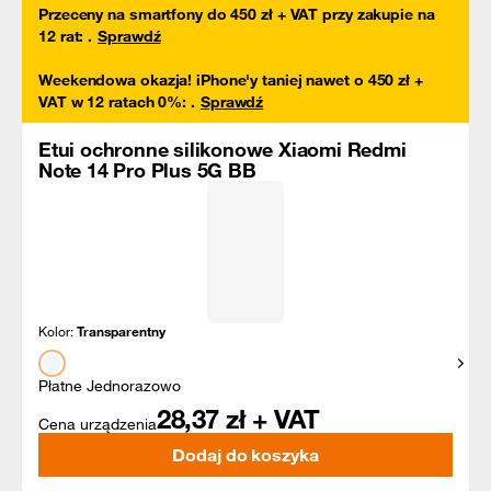
Przeceny na smartfony do 450 zł + VAT przy zakupie na
12 rat
:
.
Sprawdź
Weekendowa okazja! iPhone'y taniej nawet o 450 zł +
VAT w 12 ratach 0%
:
.
Sprawdź
Etui ochronne silikonowe Xiaomi Redmi
Note 14 Pro Plus 5G BB
Kolor:
Transparentny
Pokaż
Płatne Jednorazowo
28,37
zł + VAT
Cena urządzenia
Dodaj do koszyka