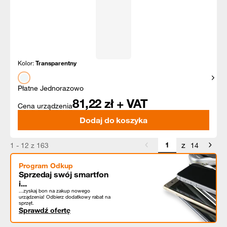
Kolor:
Transparentny
Pokaż
Płatne Jednorazowo
81,22
zł + VAT
Cena urządzenia
Dodaj do koszyka
z
1 - 12 z 163
14
Program Odkup
Sprzedaj swój smartfon
i...
...zyskaj bon na zakup nowego
urządzenia! Odbierz dodatkowy rabat na
sprzęt.
Sprawdź ofertę