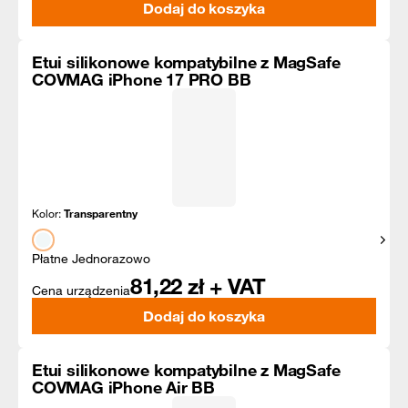
Dodaj do koszyka
Etui silikonowe kompatybilne z MagSafe
COVMAG iPhone 17 PRO BB
Kolor:
Transparentny
Pokaż
Płatne Jednorazowo
81,22
zł + VAT
Cena urządzenia
Dodaj do koszyka
Etui silikonowe kompatybilne z MagSafe
COVMAG iPhone Air BB