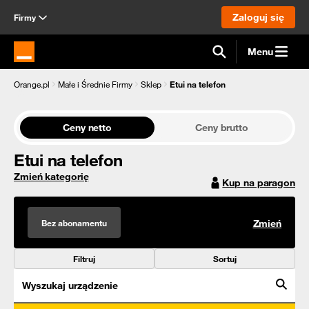
Zaloguj się
Firmy
Menu
Strona główna Orange.pl
Orange.pl
Małe i Średnie Firmy
Sklep
Etui na telefon
Ceny netto
Ceny brutto
Etui na telefon
Zmień kategorię
Kup na paragon
Bez abonamentu
Zmień
Filtruj
Sortuj
Wyszukaj urządzenie