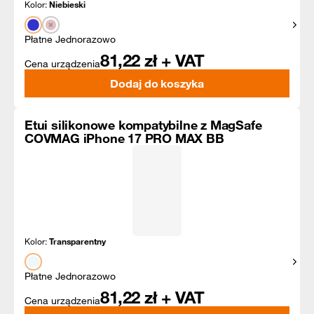
Kolor:
Niebieski
Pokaż
Płatne Jednorazowo
81,22
zł + VAT
Cena urządzenia
Dodaj do koszyka
Etui silikonowe kompatybilne z MagSafe
COVMAG iPhone 17 PRO MAX BB
Kolor:
Transparentny
Pokaż
Płatne Jednorazowo
81,22
zł + VAT
Cena urządzenia