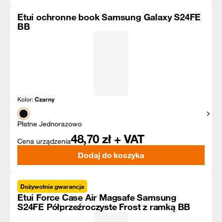
Etui ochronne book Samsung Galaxy S24FE
BB
Kolor:
Czarny
Pokaż
Płatne Jednorazowo
48,70
zł + VAT
Cena urządzenia
Dodaj do koszyka
Dożywotnia gwarancja
Etui Force Case Air Magsafe Samsung
S24FE Półprzeźroczyste Frost z ramką BB