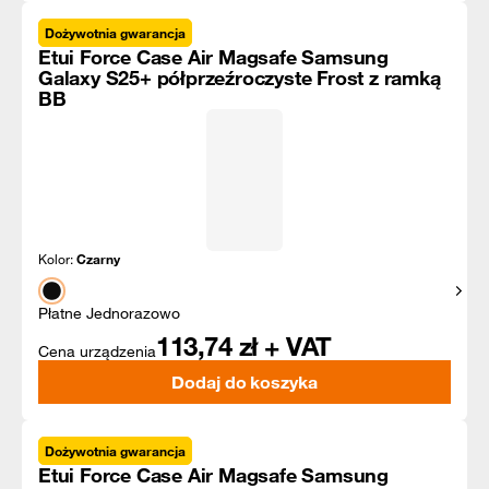
Dożywotnia gwarancja
Etui Force Case Air Magsafe Samsung
Galaxy S25+ półprzeźroczyste Frost z ramką
BB
Kolor:
Czarny
Pokaż
Płatne Jednorazowo
113,74
zł + VAT
Cena urządzenia
Dodaj do koszyka
Dożywotnia gwarancja
Etui Force Case Air Magsafe Samsung