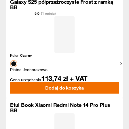
Galaxy S25 półprzeźroczyste Frost z ramką
BB
5.0
(1 opinia)
Kolor:
Czarny
Pokaż
Płatne Jednorazowo
113,74
zł + VAT
Cena urządzenia
Dodaj do koszyka
Etui Book Xiaomi Redmi Note 14 Pro Plus
BB