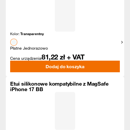
Kolor:
Transparentny
Pokaż
Płatne Jednorazowo
81,22
zł + VAT
Cena urządzenia
Dodaj do koszyka
Etui silikonowe kompatybilne z MagSafe
iPhone 17 BB