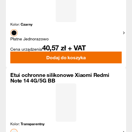
Kolor:
Czarny
Pokaż
Płatne Jednorazowo
40,57
zł + VAT
Cena urządzenia
Dodaj do koszyka
Etui ochronne silikonowe Xiaomi Redmi
Note 14 4G/5G BB
Kolor:
Transparentny