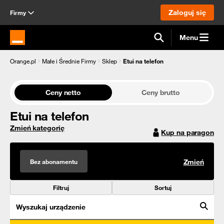
Zaloguj się
Firmy
Menu
Strona główna Orange.pl
Orange.pl
Małe i Średnie Firmy
Sklep
Etui na telefon
Ceny netto
Ceny brutto
Etui na telefon
Zmień kategorię
Kup na paragon
Bez abonamentu
Zmień
Filtruj
Sortuj
Wyszukaj urządzenie