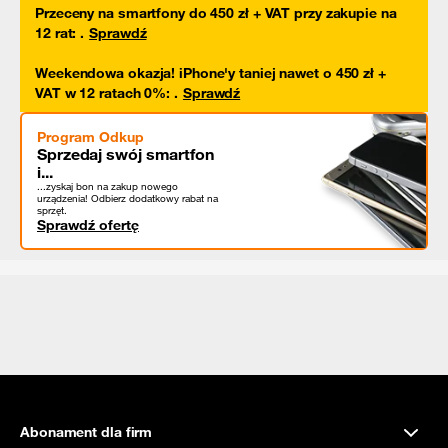
Przeceny na smartfony do 450 zł + VAT przy zakupie na
12 rat
:
.
Sprawdź
Weekendowa okazja! iPhone'y taniej nawet o 450 zł +
VAT w 12 ratach 0%
:
.
Sprawdź
Program Odkup
Sprzedaj swój smartfon
i...
...zyskaj bon na zakup nowego
urządzenia! Odbierz dodatkowy rabat na
sprzęt.
Sprawdź ofertę
Abonament dla firm