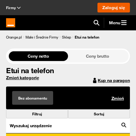
Zaloguj się
Firmy
Menu
Strona główna Orange.pl
Orange.pl
Małe i Średnie Firmy
Sklep
Etui na telefon
Ceny netto
Ceny brutto
Etui na telefon
Zmień kategorię
Kup na paragon
Bez abonamentu
Zmień
Filtruj
Sortuj
Wyszukaj urządzenie