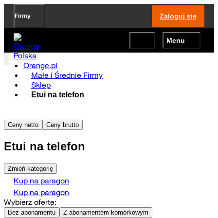
Zaloguj się
Firmy
Menu
Strona główna Orange.pl
Orange.pl
Małe i Średnie Firmy
Sklep
Etui na telefon
Ceny netto
Ceny brutto
Etui na telefon
Zmień kategorię
Kup na paragon
Kup na paragon
Wybierz ofertę:
Bez abonamentu
Z abonamentem komórkowym