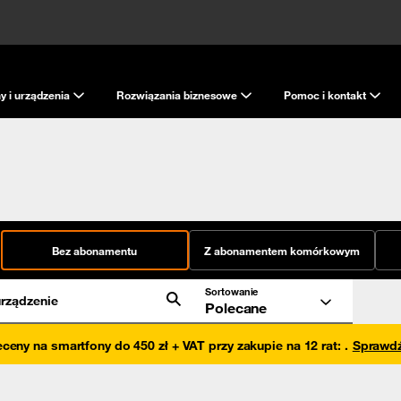
y i urządzenia
Rozwiązania biznesowe
Pomoc i kontakt
Bez abonamentu
Z abonamentem komórkowym
Sortowanie
rządzenie
Polecane
eceny na smartfony do 450 zł + VAT przy zakupie na 12 rat
:
.
Sprawd