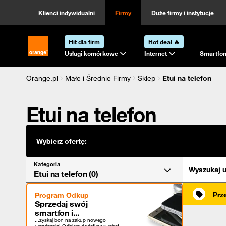
Kategoria
Sortowanie
Klienci indywidualni
Firmy
Duże firmy i instytucje
Hit dla firm
Hot deal 🔥
Strona główna Orange.pl
Usługi komórkowe
Internet
Smartfon
Orange.pl
Małe i Średnie Firmy
Sklep
Etui na telefon
Etui na telefon
Wybierz ofertę:
Kategoria
Wyszukaj u
Etui na telefon (0)
Prz
Program Odkup
Sprzedaj swój
smartfon i...
...zyskaj bon na zakup nowego