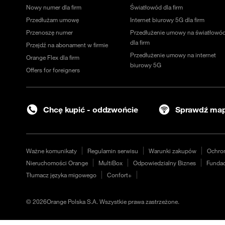
Nowy numer dla firm
Światłowód dla firm
Przedłużam umowę
Internet biurowy 5G dla firm
Przenoszę numer
Przedłużenie umowy na światłowó
dla firm
Przejdź na abonament w firmie
Przedłużenie umowy na internet
Orange Flex dla firm
biurowy 5G
Offers for foreigners
Chcę kupić - oddzwońcie
Sprawdź map
Ważne komunikaty
Regulamin serwisu
Warunki zakupów
Ochro
Nieruchomości Orange
MultiBox
Odpowiedzialny Biznes
Fundac
Tłumacz języka migowego
Confort+
©
2026
Orange Polska S.A. Wszystkie prawa zastrzeżone.