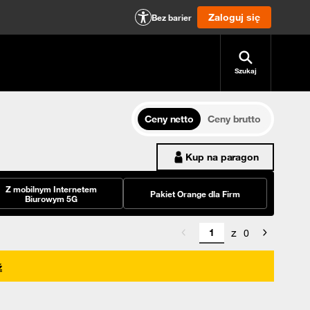
Zaloguj się
Bez barier
Szukaj
Ceny netto
Ceny brutto
Kup na paragon
Z mobilnym Internetem
Pakiet Orange dla Firm
Biurowym 5G
z
0
ź