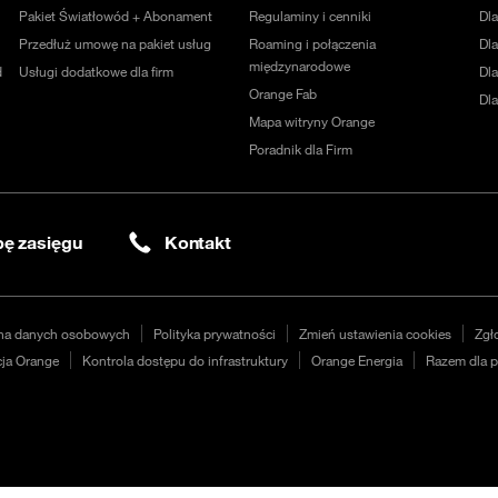
Pakiet Światłowód + Abonament
Regulaminy i cenniki
Dl
Przedłuż umowę na pakiet usług
Roaming i połączenia
Dla
międzynarodowe
d
Usługi dodatkowe dla firm
Dl
Orange Fab
Dl
Mapa witryny Orange
Poradnik dla Firm
ę zasięgu
Kontakt
na danych osobowych
Polityka prywatności
Zmień ustawienia cookies
Zgł
ja Orange
Kontrola dostępu do infrastruktury
Orange Energia
Razem dla p