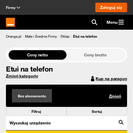
Zaloguj się
Firmy
Menu
Strona główna Orange.pl
Orange.pl
Małe i Średnie Firmy
Sklep
Etui na telefon
Ceny netto
Ceny brutto
Etui na telefon
Zmień kategorię
Kup na paragon
Bez abonamentu
Zmień
Filtruj
Sortuj
Wyszukaj urządzenie