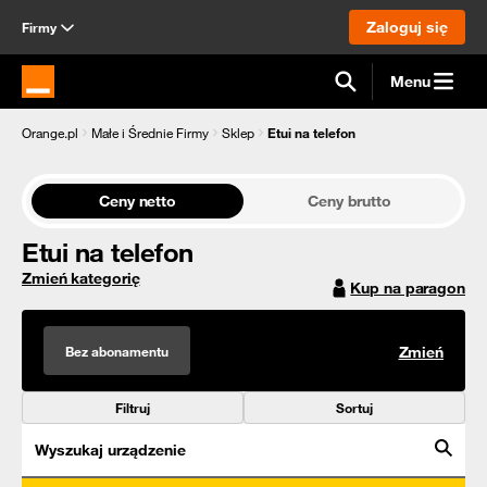
Zaloguj się
Firmy
Menu
Strona główna Orange.pl
Orange.pl
Małe i Średnie Firmy
Sklep
Etui na telefon
Ceny netto
Ceny brutto
Etui na telefon
Zmień kategorię
Kup na paragon
Bez abonamentu
Zmień
Filtruj
Sortuj
Wyszukaj urządzenie