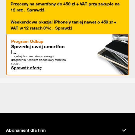
Przeceny na smartfony do 450 zł + VAT przy zakupie na
12 rat
:
.
Sprawdź
Weekendowa okazja! iPhone'y taniej nawet o 450 zł +
VAT w 12 ratach 0%
:
.
Sprawdź
Program Odkup
Sprzedaj swój smartfon
i...
...zyskaj bon na zakup nowego
urządzenia! Odbierz dodatkowy rabat na
sprzęt.
Sprawdź ofertę
Abonament dla firm