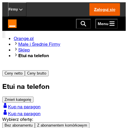
Zaloguj się
Firmy
Menu
Strona główna Orange.pl
Orange.pl
Małe i Średnie Firmy
Sklep
Etui na telefon
Ceny netto
Ceny brutto
Etui na telefon
Zmień kategorię
Kup na paragon
Kup na paragon
Wybierz ofertę:
Bez abonamentu
Z abonamentem komórkowym