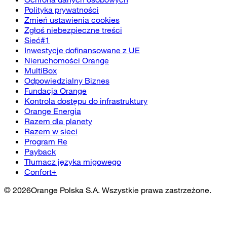
Polityka prywatności
Zmień ustawienia cookies
Zgłoś niebezpieczne treści
Sieć#1
Inwestycje dofinansowane z UE
Nieruchomości Orange
MultiBox
Odpowiedzialny Biznes
Fundacja Orange
Kontrola dostępu do infrastruktury
Orange Energia
Razem dla planety
Razem w sieci
Program Re
Payback
Tłumacz języka migowego
Confort+
©
2026
Orange Polska S.A. Wszystkie prawa zastrzeżone.