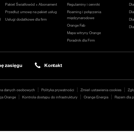
Pakiet Światłowód + Abonament
Regulaminy i cenniki
Dl
Przedłuż umowę na pakiet usług
Roaming i połączenia
Dla
międzynarodowe
d
Usługi dodatkowe dla firm
Dl
Orange Fab
Dl
Mapa witryny Orange
Poradnik dla Firm
ę zasięgu
Kontakt
na danych osobowych
Polityka prywatności
Zmień ustawienia cookies
Zgł
ja Orange
Kontrola dostępu do infrastruktury
Orange Energia
Razem dla p