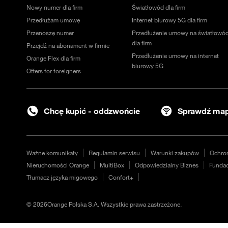
Nowy numer dla firm
Światłowód dla firm
Przedłużam umowę
Internet biurowy 5G dla firm
Przenoszę numer
Przedłużenie umowy na światłowó
dla firm
Przejdź na abonament w firmie
Przedłużenie umowy na internet
Orange Flex dla firm
biurowy 5G
Offers for foreigners
Chcę kupić - oddzwońcie
Sprawdź map
Ważne komunikaty
Regulamin serwisu
Warunki zakupów
Ochro
Nieruchomości Orange
MultiBox
Odpowiedzialny Biznes
Fundac
Tłumacz języka migowego
Confort+
©
2026
Orange Polska S.A. Wszystkie prawa zastrzeżone.