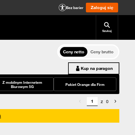
Zaloguj się
Bez barier
Szukaj
Ceny netto
Ceny brutto
Kup na paragon
Z mobilnym Internetem
Pakiet Orange dla Firm
Biurowym 5G
z
0
ź