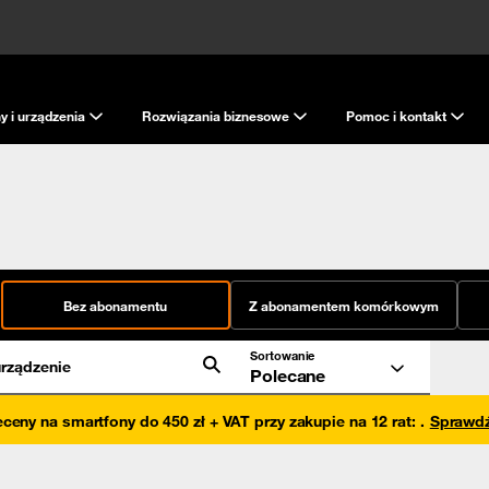
y i urządzenia
Rozwiązania biznesowe
Pomoc i kontakt
Bez abonamentu
Z abonamentem komórkowym
Sortowanie
rządzenie
Polecane
eceny na smartfony do 450 zł + VAT przy zakupie na 12 rat
:
.
Sprawd