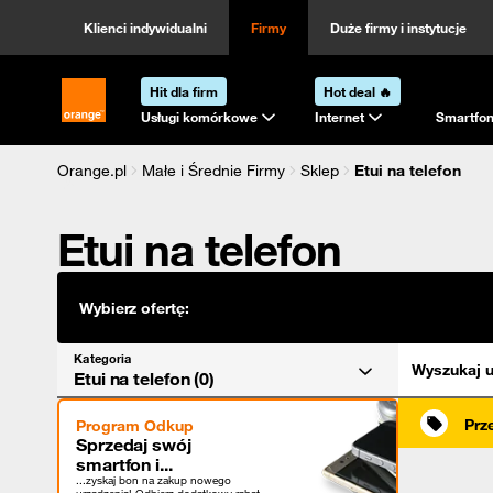
Kategoria
Sortowanie
Klienci indywidualni
Firmy
Duże firmy i instytucje
Hit dla firm
Hot deal 🔥
Strona główna Orange.pl
Usługi komórkowe
Internet
Smartfon
Orange.pl
Małe i Średnie Firmy
Sklep
Etui na telefon
Etui na telefon
Wybierz ofertę:
Kategoria
Wyszukaj u
Etui na telefon (0)
Prz
Program Odkup
Sprzedaj swój
smartfon i...
...zyskaj bon na zakup nowego