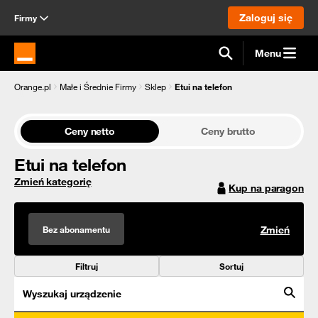
Zaloguj się
Firmy
Menu
Strona główna Orange.pl
Orange.pl
Małe i Średnie Firmy
Sklep
Etui na telefon
Ceny netto
Ceny brutto
Etui na telefon
Zmień kategorię
Kup na paragon
Bez abonamentu
Zmień
Filtruj
Sortuj
Wyszukaj urządzenie