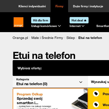
Kategoria
Sortowanie
Klienci indywidualni
Firmy
Duże firmy i instytucje
Hit dla firm
Hot deal 🔥
Strona główna Orange.pl
Usługi komórkowe
Internet
Smartfon
Orange.pl
Małe i Średnie Firmy
Sklep
Etui na telefon
Etui na telefon
Wybierz ofertę:
Kategoria
Wyszukaj u
Etui na telefon (0)
Prz
Program Odkup
Sprzedaj swój
smartfon i...
Wee
...zyskaj bon na zakup nowego