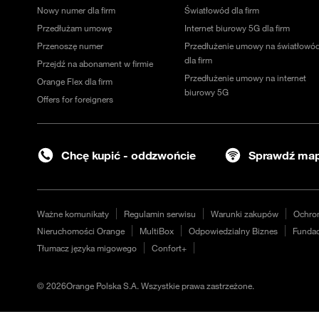
Nowy numer dla firm
Światłowód dla firm
Przedłużam umowę
Internet biurowy 5G dla firm
Przenoszę numer
Przedłużenie umowy na światłowó
dla firm
Przejdź na abonament w firmie
Przedłużenie umowy na internet
Orange Flex dla firm
biurowy 5G
Offers for foreigners
Chcę kupić - oddzwońcie
Sprawdź map
Ważne komunikaty
Regulamin serwisu
Warunki zakupów
Ochro
Nieruchomości Orange
MultiBox
Odpowiedzialny Biznes
Fundac
Tłumacz języka migowego
Confort+
©
2026
Orange Polska S.A. Wszystkie prawa zastrzeżone.