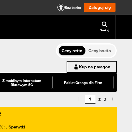
Zaloguj się
Bez barier
Szukaj
Ceny netto
Ceny brutto
Kup na paragon
Z mobilnym Internetem
Pakiet Orange dla Firm
Biurowym 5G
z
0
ź
0%
:
.
Sprawdź