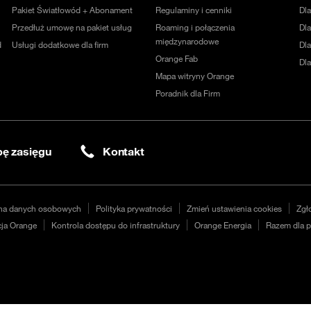
Pakiet Światłowód + Abonament
Regulaminy i cenniki
Dl
Przedłuż umowę na pakiet usług
Roaming i połączenia
Dla
międzynarodowe
d
Usługi dodatkowe dla firm
Dl
Orange Fab
Dl
Mapa witryny Orange
Poradnik dla Firm
ę zasięgu
Kontakt
na danych osobowych
Polityka prywatności
Zmień ustawienia cookies
Zgł
ja Orange
Kontrola dostępu do infrastruktury
Orange Energia
Razem dla p