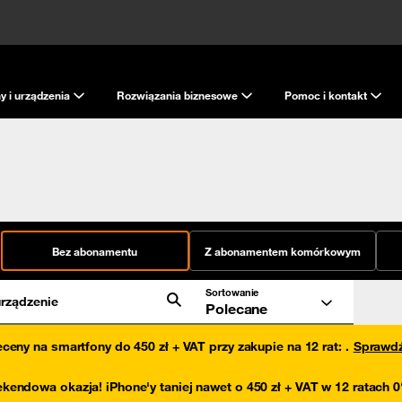
y i urządzenia
Rozwiązania biznesowe
Pomoc i kontakt
Bez abonamentu
Z abonamentem komórkowym
Sortowanie
rządzenie
Polecane
eceny na smartfony do 450 zł + VAT przy zakupie na 12 rat
:
.
Sprawd
kendowa okazja! iPhone'y taniej nawet o 450 zł + VAT w 12 ratach 