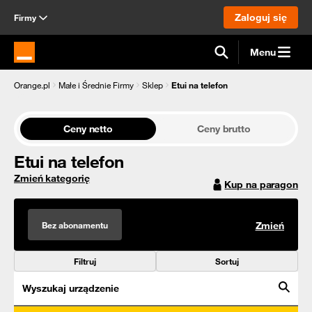
Zaloguj się
Firmy
Menu
Strona główna Orange.pl
Orange.pl
Małe i Średnie Firmy
Sklep
Etui na telefon
Ceny netto
Ceny brutto
Etui na telefon
Zmień kategorię
Kup na paragon
Bez abonamentu
Zmień
Filtruj
Sortuj
Wyszukaj urządzenie