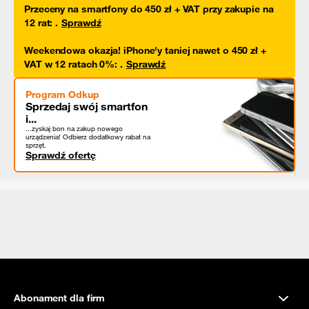
Przeceny na smartfony do 450 zł + VAT przy zakupie na
12 rat
:
.
Sprawdź
Weekendowa okazja! iPhone'y taniej nawet o 450 zł +
VAT w 12 ratach 0%
:
.
Sprawdź
Program Odkup
Sprzedaj swój smartfon
i...
...zyskaj bon na zakup nowego
urządzenia! Odbierz dodatkowy rabat na
sprzęt.
Sprawdź ofertę
Abonament dla firm