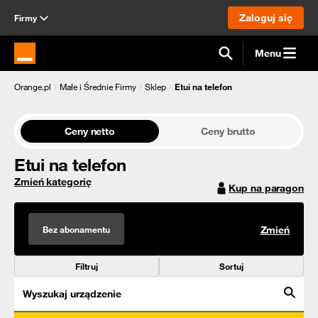
Zaloguj się
Firmy
Menu
Strona główna Orange.pl
Orange.pl
Małe i Średnie Firmy
Sklep
Etui na telefon
Ceny netto
Ceny brutto
Etui na telefon
Zmień kategorię
Kup na paragon
Bez abonamentu
Zmień
Filtruj
Sortuj
Wyszukaj urządzenie