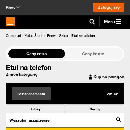
Zaloguj się
Firmy
Menu
Strona główna Orange.pl
Orange.pl
Małe i Średnie Firmy
Sklep
Etui na telefon
Ceny netto
Ceny brutto
Etui na telefon
Zmień kategorię
Kup na paragon
Bez abonamentu
Zmień
Filtruj
Sortuj
Wyszukaj urządzenie