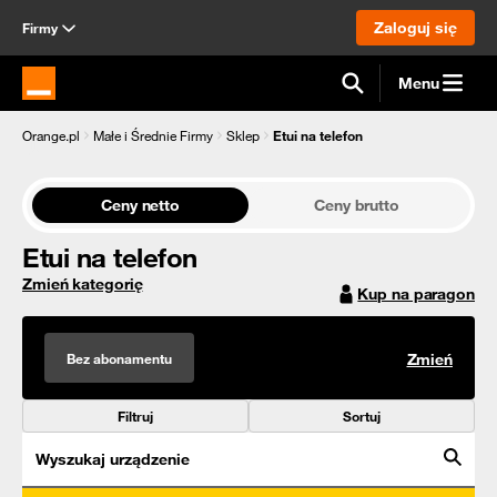
Zaloguj się
Firmy
Menu
Strona główna Orange.pl
Orange.pl
Małe i Średnie Firmy
Sklep
Etui na telefon
Ceny netto
Ceny brutto
Etui na telefon
Zmień kategorię
Kup na paragon
Bez abonamentu
Zmień
Filtruj
Sortuj
Wyszukaj urządzenie