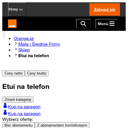
Zaloguj się
Firmy
Menu
Strona główna Orange.pl
Orange.pl
Małe i Średnie Firmy
Sklep
Etui na telefon
Ceny netto
Ceny brutto
Etui na telefon
Zmień kategorię
Kup na paragon
Kup na paragon
Wybierz ofertę:
Bez abonamentu
Z abonamentem komórkowym