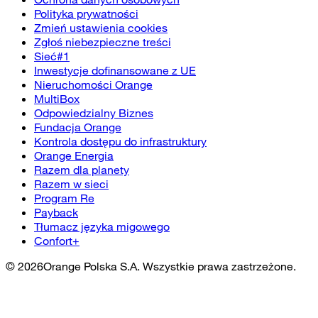
Polityka prywatności
Zmień ustawienia cookies
Zgłoś niebezpieczne treści
Sieć#1
Inwestycje dofinansowane z UE
Nieruchomości Orange
MultiBox
Odpowiedzialny Biznes
Fundacja Orange
Kontrola dostępu do infrastruktury
Orange Energia
Razem dla planety
Razem w sieci
Program Re
Payback
Tłumacz języka migowego
Confort+
©
2026
Orange Polska S.A. Wszystkie prawa zastrzeżone.